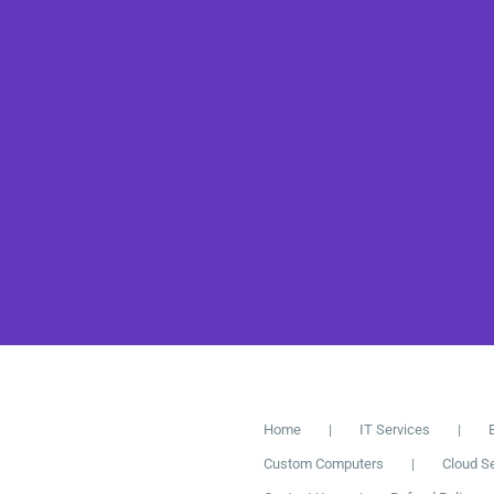
D
Home
IT Services
Custom Computers
Cloud S