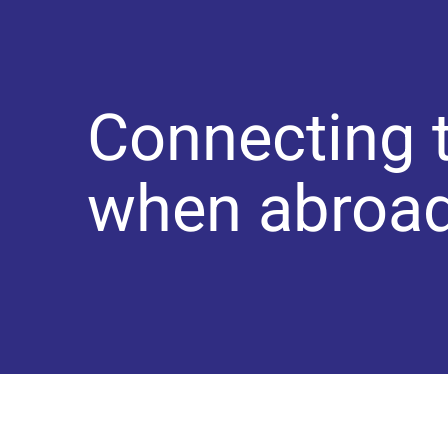
Connecting t
when abroa