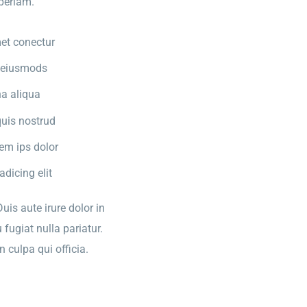
periam.
et conectur
d eiusmods
a aliqua
uis nostrud
rem ips dolor
dicing elit
is aute irure dolor in
 fugiat nulla pariatur.
 culpa qui officia.