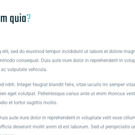
em quia
?
g elit, sed do eiusmod tempor incididunt ut labore et dolore ma
ommodo consequat. Duis aute irure dolor in reprehenderit in volupt
o ac vulputate vehicula.
nibh. Integer feugiat blandit felis, vitae iaculis mi semper vitae
ien eget volutpat. Pellentesque varius ante ut enim rhoncus ves
io et tortor sagittis mollis.
s aute irure dolor in reprehenderit in voluptate velit esse cillum
fficia deserunt mollit anim id est laborum. Sed ut perspiciatis 