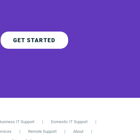
GET STARTED
Business IT Support
Domestic IT Support
ervices
Remote Support
About