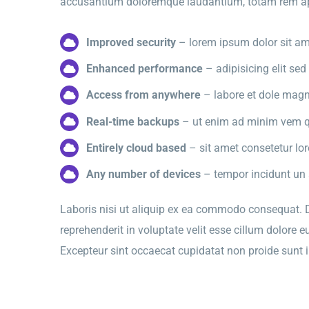
accusantium doloremque laudantium, totam rem a
Improved security
– lorem ipsum dolor sit am
Enhanced performance
– adipisicing elit se
Access from anywhere
– labore et dole magn
Real-time backups
– ut enim ad minim vem q
Entirely cloud based
– sit amet consetetur lo
Any number of devices
– tempor incidunt un a
Laboris nisi ut aliquip ex ea commodo consequat. Du
reprehenderit in voluptate velit esse cillum dolore eu
Excepteur sint occaecat cupidatat non proide sunt in