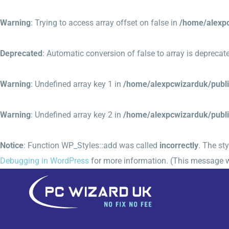
Warning
: Trying to access array offset on false in
/home/alexpc
Deprecated
: Automatic conversion of false to array is deprecat
Warning
: Undefined array key 1 in
/home/alexpcwizarduk/publ
Warning
: Undefined array key 2 in
/home/alexpcwizarduk/publ
Notice
: Function WP_Styles::add was called
incorrectly
. The st
Debugging in WordPress
for more information. (This message w
Skip
to
content